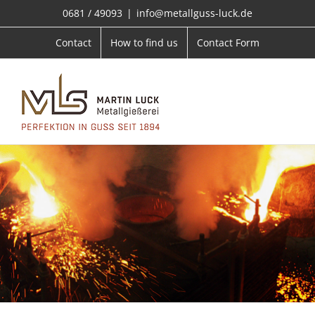
Skip
0681 / 49093
|
info@metallguss-luck.de
to
content
Contact
How to find us
Contact Form