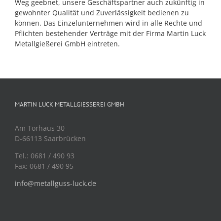
Weg geebnet, unsere Geschäftspartner auch zukünftig in
gewohnter Qualität und Zuverlässigkeit bedienen zu
können. Das Einzelunternehmen wird in alle Rechte und
Pflichten bestehender Verträge mit der Firma Martin Luck
Metallgießerei GmbH eintreten.
MARTIN LUCK METALLGIESSEREI GMBH
Am Torhaus 30
D-66113 Saarbrücken
Tel.: 0681 / 490 93
Fax: 0681 / 490 95
info@metallguss-luck.de