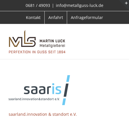
Zum
0681 / 49093
|
info@metallguss-luck.de
Inhalt
springen
Kontakt
Anfahrt
Anfrageformular
saarland.innovation & standort e.V.